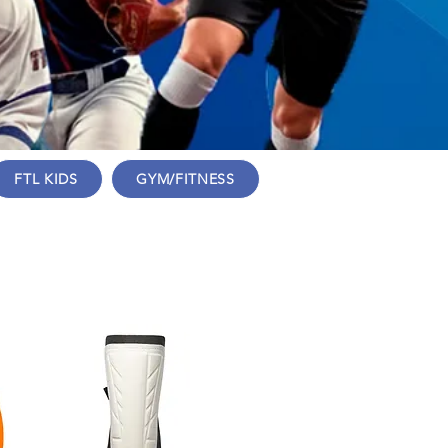
FTL KIDS
GYM/FITNESS