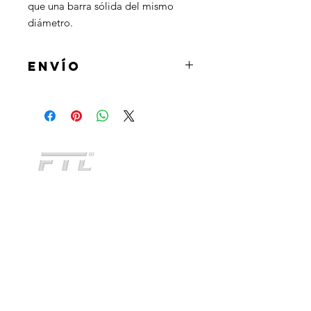
que una barra sólida del mismo
diámetro.
ENVÍO
Al realizar la compra podrás
seleccionar la opcion de retirar el
producto en tienda u optar por la
opcion de envio a domicilio mediante
Andreani o Correo Argentino.
CATEGORIAS
INDUMENTARIA
KIDS
NO TE QUEDES SIN
ACCESORIOS
CONOCER
TODOS NUESTROS
PERSONALIZADO
PRODUCTOS
FITNESS