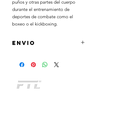
puños y otras partes del cuerpo
durante el entrenamiento de
deportes de combate como el
boxeo o el kickboxing.
ENVIO
Al realizar la compra podrás
seleccionar la opcion de retirar el
producto en tienda u optar por la
opcion de envio a domicilio mediante
Andreani o Correo Argentino.
CATEGORIAS
INDUMENTARIA
KIDS
NO TE QUEDES SIN
ACCESORIOS
CONOCER
TODOS NUESTROS
PERSONALIZADO
PRODUCTOS
FITNESS