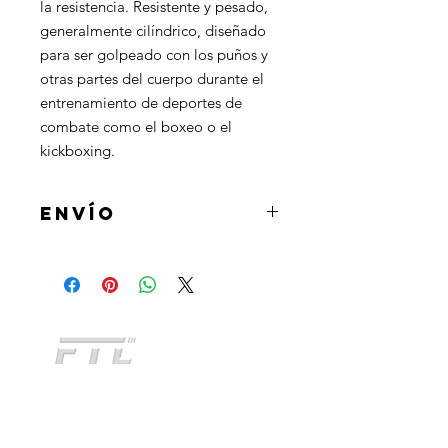
la resistencia. Resistente y pesado,
generalmente cilíndrico, diseñado
para ser golpeado con los puños y
otras partes del cuerpo durante el
entrenamiento de deportes de
combate como el boxeo o el
kickboxing.
ENVÍO
Al realizar la compra podrás
seleccionar la opcion de retirar el
producto en tienda u optar por la
opcion de envio a domicilio mediante
Andreani o Correo Argentino.
CATEGORIAS
INDUMENTARIA
KIDS
NO TE QUEDES SIN
ACCESORIOS