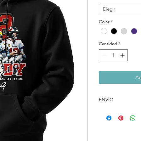
Elegir
Color
*
Cantidad
*
Ag
ENVÍO
Al realizar la compra
retirar el producto e
de envio a domicilio
Argentino.