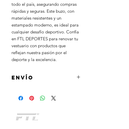
todo el país, asegurando compras 
rápidas y seguras. Este buzo, con 
materiales resistentes y un 
estampado moderno, es ideal para 
cualquier desafío deportivo. Confía 
en FTL DEPORTES para renovar tu 
vestuario con productos que 
reflejan nuestra pasión por el 
deporte y la excelencia.
ENVÍO
Al realizar la compra podrás
seleccionar la opcion de retirar el
producto en tienda u optar por la
opcion de envio a domicilio mediante
Andreani o Correo Argentino.
CATEGORIAS
INDUMENTARIA