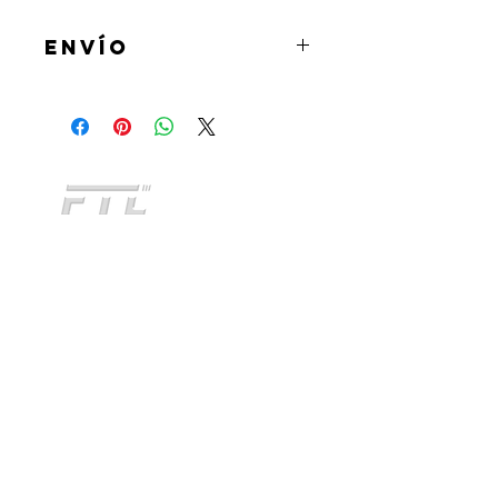
ENVÍO
Al realizar la compra podrás
seleccionar la opcion de retirar el
producto en tienda u optar por la
opcion de envio a domicilio mediante
Andreani o Correo Argentino.
CATEGORIAS
INDUMENTARIA
KIDS
NO TE QUEDES SIN
ACCESORIOS
CONOCER
TODOS NUESTROS
PERSONALIZADO
PRODUCTOS
FITNESS