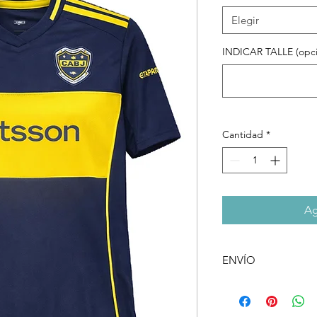
Elegir
INDICAR TALLE (opci
Cantidad
*
Ag
ENVÍO
Al realizar la compra
retirar el producto e
de envio a domicilio