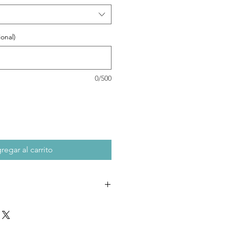
onal)
0/500
regar al carrito
 podrás seleccionar la opcion de
n tienda u optar por la opcion
 mediante Andreani o Correo