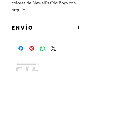
colores de Newell's Old Boys con 
orgullo.
ENVÍO
Al realizar la compra podrás
seleccionar la opcion de retirar el
producto en tienda u optar por la
opcion de envio a domicilio mediante
CATEGORIAS
Andreani o Correo Argentino.
INDUMENTARIA
KIDS
NO TE QUEDES SIN
ACCESORIOS
CONOCER
TODOS NUESTROS
PERSONALIZADO
PRODUCTOS
FITNESS