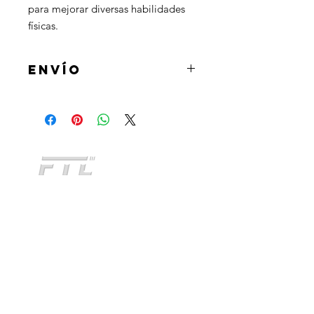
para mejorar diversas habilidades
físicas.
ENVÍO
Al realizar la compra podrás
seleccionar la opcion de retirar el
producto en tienda u optar por la
opcion de envio a domicilio mediante
Andreani o Correo Argentino.
CATEGORIAS
INDUMENTARIA
KIDS
NO TE QUEDES SIN
ACCESORIOS
CONOCER
TODOS NUESTROS
PERSONALIZADO
PRODUCTOS
FITNESS