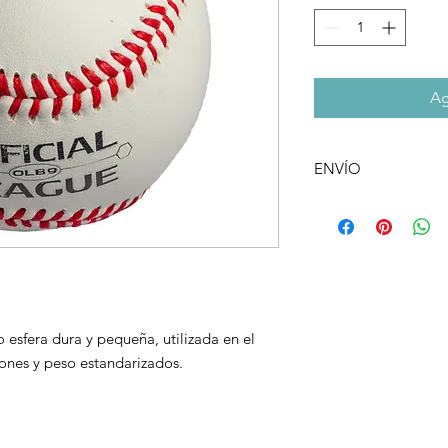
Ag
ENVÍO
Al realizar la compra
retirar el producto e
de envio a domicilio
Argentino.
 esfera dura y pequeña, utilizada en el
ones y peso estandarizados.