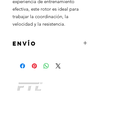
experiencia de entrenamiento
efectiva, este rotor es ideal para
trabajar la coordinación, la
velocidad y la resistencia.
ENVÍO
Al realizar la compra podrás
seleccionar la opcion de retirar el
producto en tienda u optar por la
opcion de envio a domicilio mediante
Andreani o Correo Argentino.
CATEGORIAS
INDUMENTARIA
KIDS
NO TE QUEDES SIN
ACCESORIOS
CONOCER
TODOS NUESTROS
PERSONALIZADO
PRODUCTOS
FITNESS