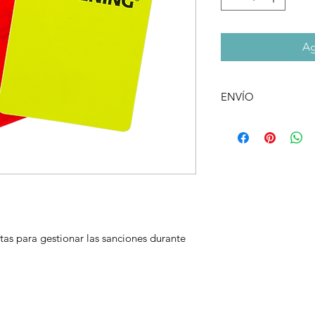
Ag
ENVÍO
Al realizar la compra
retirar el producto e
de envio a domicilio
Argentino.
tas para gestionar las sanciones durante